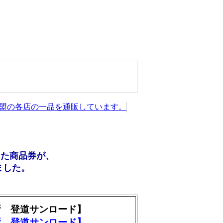
した商品券が、
ました。
所 登道サンロード】
所 登道サンロード】