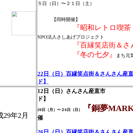
５日（日）〜２１日（土）
【同時開催】
『昭和レトロ喫茶・フ
NPO法人さしあげプロジェクト
『百縁笑店街＆さん
『冬の七夕』
まち元
22日（日）百縁笑点街＆さんさん産
ド】
12日（日）さんさん産直市 
ド】
『銅夢MARK
20日（月）〜２6日（日）
成29年2月
催
26日（日）百縁笑店街＆さんさん産