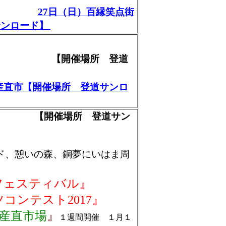
27日（日）百縁笑点街
サンロード】
直市 【開催場所 登道
産直市【開催場所 登道サンロ
 【開催場所 登道サン
ド、憩いの森、銅夢にいはま周
ェスティバル』
テスト2017』
産直市場
』
１週間開催 １月１