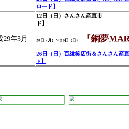
ロード】
12日（日）さんさん産直市 
ド】
『銅夢MAR
成29年3月
20日（月）〜２6日（日）
26日（日）百縁笑店街＆さんさん産
】
ド