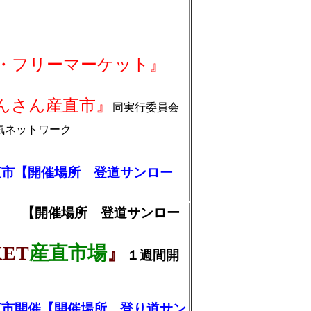
リーマーケット』
さん産直市』
同実行委員会
気ネットワーク
直市【開催場所 登道サンロー
【開催場所 登道サンロー
ET
産直市場
』
１週間開
直市開催【開催場所 登り道サン