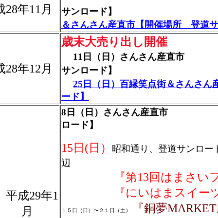
28年11月
サンロード】
＆さんさん産直市【開催場所 登道
歳末大売り出し開催
11日（日）さんさん産
28年12月
サンロード】
25日（日）百縁笑点街＆さんさん
ード】
8日（日）さんさん産直市
ロード】
15日(日）
昭和通り、登道サンロー
辺
『第13回はまさいフ
『にいはまスイーツコン
平成29年1
『銅夢MARKET
月
１５日（日）〜２１日（土）