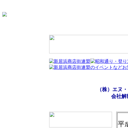
（株）エヌ・
会社解
平